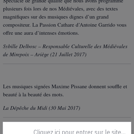
Spectacle de grande qualité que nous avons programmé
plusieurs fois lors de nos Médiévales, avec des textes
magnifiques sur des musiques dignes d’un grand
compositeur. La Passion Cathare d’Antoine Garrido vous
offre une aura d’intenses émotions.
Sybille Delbosc – Responsable Culturelle des Médiévales
de Mirepoix – Ariège (21 Juillet 2017)
Les musiques signées Maxime Pissane donnent souffle et
beauté à la beauté des mots.
La Dépêche du Midi (30 Mai 2017)
Cliquez ici pour entrer sur le site...