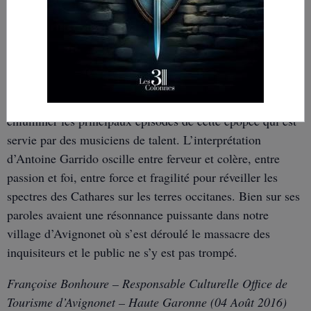
Qui aurait cru que les guitares électriques se marient si
bien avec la vielle à roue ? Qui aurait pensé que l’Epopée
Cathare puisse être relatée avec autant de réalisme ? C’est
l’éclatante démonstration qu’à faite Antoine Garrido qui a
construit une passerelle entre le Moyen Age et nos jours.
La force de son spectacle réside dans sa capacité à
enluminer les principaux épisodes de cette épopée qui est
servie par des musiciens de talent. L’interprétation
d’Antoine Garrido oscille entre ferveur et colère, entre
passion et foi, entre force et fragilité pour réveiller les
spectres des Cathares sur les terres occitanes. Bien sur ses
paroles avaient une résonnance puissante dans notre
village d’Avignonet où s’est déroulé le massacre des
inquisiteurs et le public ne s’y est pas trompé.
Françoise Bonhoure – Responsable Culturelle Office de
Tourisme d’Avignonet – Haute Garonne (04 Août 2016)